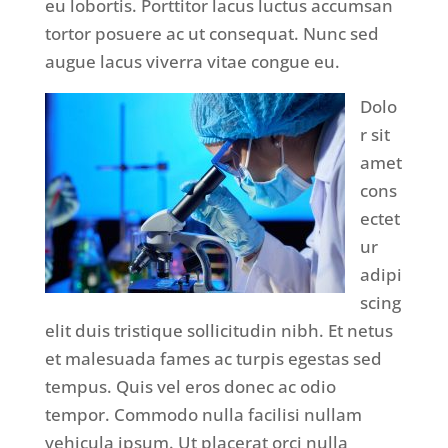
eu lobortis. Porttitor lacus luctus accumsan
tortor posuere ac ut consequat. Nunc sed
augue lacus viverra vitae congue eu.
Dolo
r sit
amet
cons
ectet
ur
adipi
scing
elit duis tristique sollicitudin nibh. Et netus
et malesuada fames ac turpis egestas sed
tempus. Quis vel eros donec ac odio
tempor. Commodo nulla facilisi nullam
vehicula ipsum. Ut placerat orci nulla